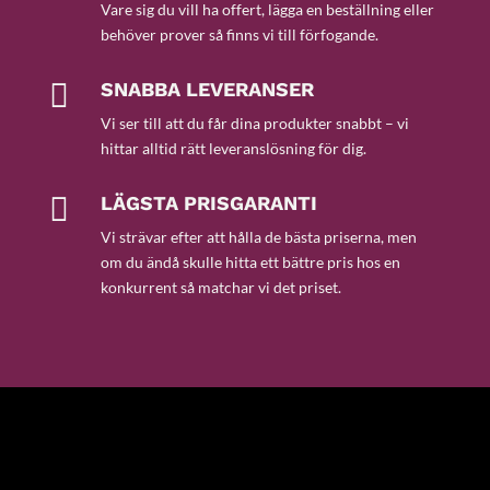
Vare sig du vill ha offert, lägga en beställning eller
behöver prover så finns vi till förfogande.

SNABBA LEVERANSER
Vi ser till att du får dina produkter snabbt – vi
hittar alltid rätt leveranslösning för dig.

LÄGSTA PRISGARANTI
Vi strävar efter att hålla de bästa priserna, men
om du ändå skulle hitta ett bättre pris hos en
konkurrent så matchar vi det priset.