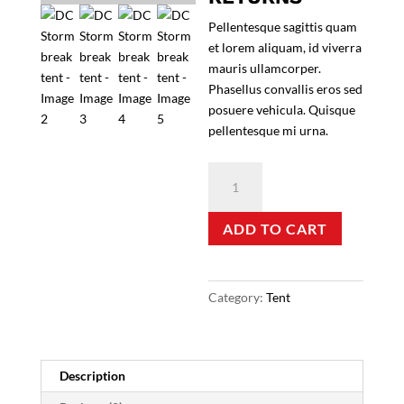
Pellentesque sagittis quam
et lorem aliquam, id viverra
mauris ullamcorper.
Phasellus convallis eros sed
posuere vehicula. Quisque
pellentesque mi urna.
DC
Stormbreak
tent
ADD TO CART
quantity
Category:
Tent
Description