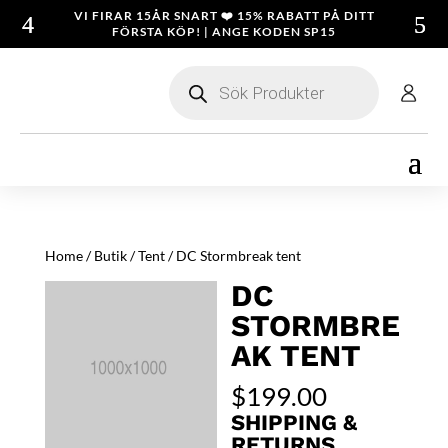
VI FIRAR 15ÅR SNART ❤️ 15% RABATT PÅ DITT
FÖRSTA KÖP! | ANGE KODEN SP15
Products
search
Home
/
Butik
/
Tent
/ DC Stormbreak tent
DC
STORMBRE
AK TENT
$
199.00
SHIPPING &
RETURNS