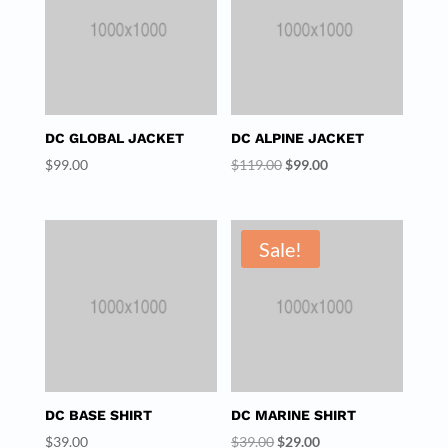
DC GLOBAL JACKET
DC ALPINE JACKET
Original
Current
$
99.00
$
119.00
$
99.00
price
price
was:
is:
$119.00.
$99.00.
Sale!
DC BASE SHIRT
DC MARINE SHIRT
Original
Current
$
39.00
$
39.00
$
29.00