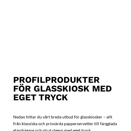
PROFILPRODUKTER
FÖR GLASSKIOSK MED
EGET TRYCK
Nedan hittar du vårt breda utbud för glasskiosker – allt
från klassiska och prisvärda papperservetter till färgglada
glassbägare och strut sleevs med eget tryck.