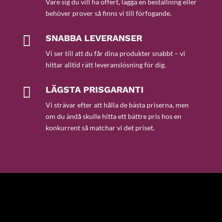
Vare sig du vill ha offert, lägga en beställning eller
behöver prover så finns vi till förfogande.

SNABBA LEVERANSER
Vi ser till att du får dina produkter snabbt – vi
hittar alltid rätt leveranslösning för dig.

LÄGSTA PRISGARANTI
Vi strävar efter att hålla de bästa priserna, men
om du ändå skulle hitta ett bättre pris hos en
konkurrent så matchar vi det priset.