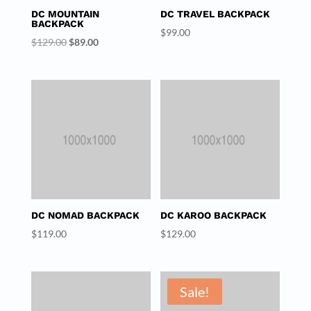
DC MOUNTAIN
DC TRAVEL BACKPACK
BACKPACK
$
99.00
Original
Current
$
129.00
$
89.00
price
price
was:
is:
$129.00.
$89.00.
DC NOMAD BACKPACK
DC KAROO BACKPACK
$
119.00
$
129.00
Sale!