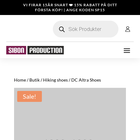
VI FIRAR 15ÅR SNART ❤️ 15% RABATT PÅ DITT
FÖRSTA KÖP! | ANGE KODEN SP15
Products
search
Home
/
Butik
/
Hiking shoes
/ DC Altra Shoes
Sale!