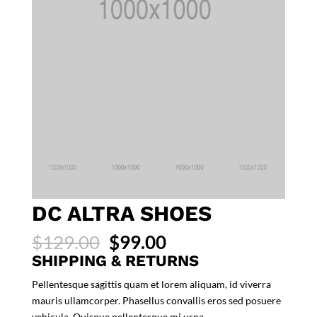
DC ALTRA SHOES
Original
Current
$
129.00
$
99.00
price
price
SHIPPING & RETURNS
was:
is:
Pellentesque sagittis quam et lorem aliquam, id viverra
$129.00.
$99.00.
mauris ullamcorper. Phasellus convallis eros sed posuere
vehicula. Quisque pellentesque mi urna.