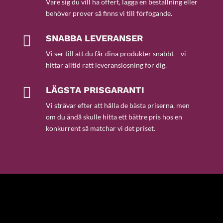
Vare sig du vill ha offert, lägga en beställning eller
behöver prover så finns vi till förfogande.

SNABBA LEVERANSER
Vi ser till att du får dina produkter snabbt – vi
hittar alltid rätt leveranslösning för dig.

LÄGSTA PRISGARANTI
Vi strävar efter att hålla de bästa priserna, men
om du ändå skulle hitta ett bättre pris hos en
konkurrent så matchar vi det priset.