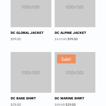
DC GLOBAL JACKET
DC ALPINE JACKET
Original
Current
$
99.00
$
119.00
$
99.00
price
price
was:
is:
$119.00.
$99.00.
Sale!
DC BASE SHIRT
DC MARINE SHIRT
Original
Current
$
39.00
$
39.00
$
29.00