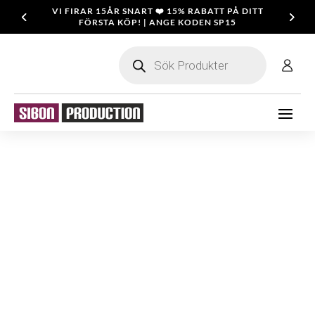
VI FIRAR 15ÅR SNART ❤️ 15% RABATT PÅ DITT
FÖRSTA KÖP! | ANGE KODEN SP15
Products
search
ALLA