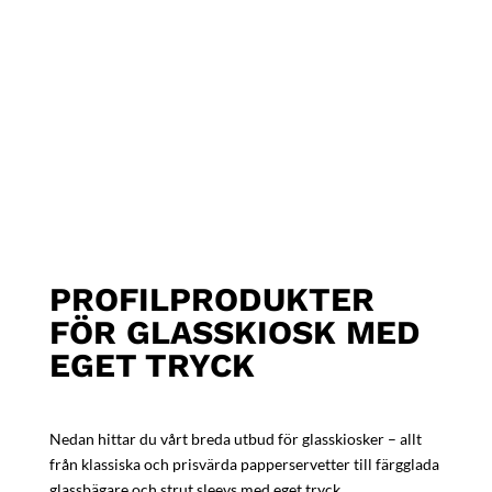
PROFILPRODUKTER
FÖR GLASSKIOSK MED
EGET TRYCK
Nedan hittar du vårt breda utbud för glasskiosker – allt
från klassiska och prisvärda papperservetter till färgglada
glassbägare och strut sleevs med eget tryck.