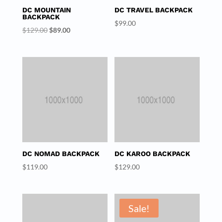
DC MOUNTAIN
DC TRAVEL BACKPACK
BACKPACK
$
99.00
Original
Current
$
129.00
$
89.00
price
price
was:
is:
$129.00.
$89.00.
DC NOMAD BACKPACK
DC KAROO BACKPACK
$
119.00
$
129.00
Sale!