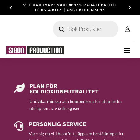
VI FIRAR 15ÅR SNART ❤️ 15% RABATT PÅ DITT
FÖRSTA KÖP! | ANGE KODEN SP15
Products
search
PLAN FÖR

KOLDIOXIDNEUTRALITET
Undvika, minska och kompensera för att minska
utsläppen av växthusgaser
PERSONLIG SERVICE

Vare sig du vill ha offert, lägga en beställning eller